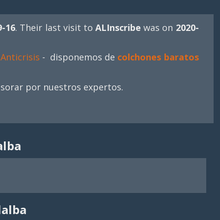
9-16
. Their last visit to
ALInscribe
was on
2020-
Anticrisis
- disponemos de
colchones baratos
sesorar por nuestros expertos.
alba
lalba