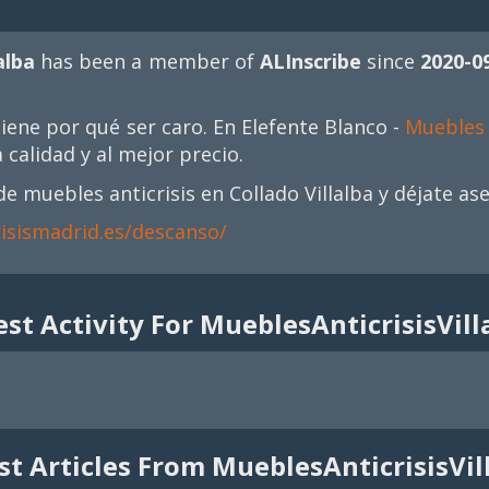
alba
has been a member of
ALInscribe
since
2020-0
iene por qué ser caro. En Elefente Blanco -
Muebles 
calidad y al mejor precio.
de muebles anticrisis en Collado Villalba y déjate a
isismadrid.es/descanso/
est Activity For MueblesAnticrisisVill
st Articles From MueblesAnticrisisVil