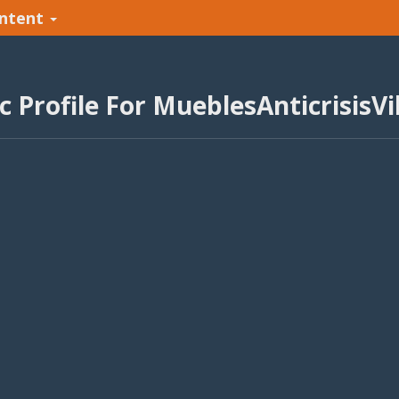
ntent
c Profile For MueblesAnticrisisVi